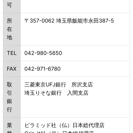
可
所
〒357-0062 埼玉県飯能市永田387-5
在
地
TEL
042-980-5650
FAX
042-971-6780
取
三菱東京UFJ銀行 所沢支店
引
埼玉りそな銀行 入間支店
銀
行
業
ピラミッド社（仏）日本総代理店