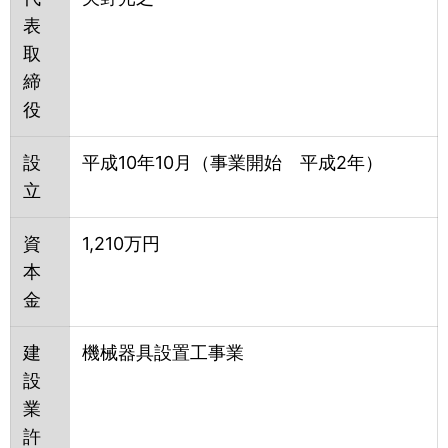
表
取
締
役
設
平成10年10月（事業開始 平成2年）
立
資
1,210万円
本
金
建
機械器具設置工事業
設
業
許