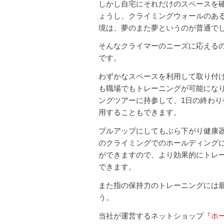
しかし自宅にそれだけのスペースを
ょうし、クライミングウォールのあ
境は、夢のまた夢というのが普通で
そんなクライマーのニーズに応える
です。
わずかなスペースを利用して取り付
も職場でもトレーニングが可能にな
ングツアーに持参して、1日の終わり
用することもできます。
プルアップにしてもぶら下がり健康
のクライミングでのホールディング
ができますので、より効果的にトレ
できます。
また指の保持力のトレーニングには
う。
当社が運営するネットショップ
『ホ