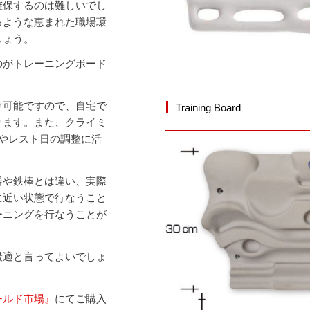
確保するのは難しいでし
るような恵まれた職場環
しょう。
のがトレーニングボード
け可能ですので、自宅で
Training Board
ります。また、クライミ
やレスト日の調整に活
器や鉄棒とは違い、実際
に近い状態で行なうこと
ーニングを行なうことが
最適と言ってよいでしょ
ールド市場』
にてご購入