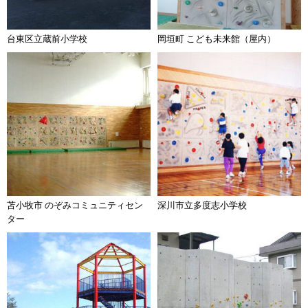
台東区立蔵前小学校
岡垣町 こども未来館（屋内）
苫小牧市 のぞみコミュニティセン
深川市立多度志小学校
ター