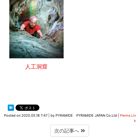
人工洞窟
Posted on
2020.05.18 7:47
|
by
PYRAMIDE PYRAMIDE JAPAN Co.Ltd
|
Perma Lin
k
次の記事へ